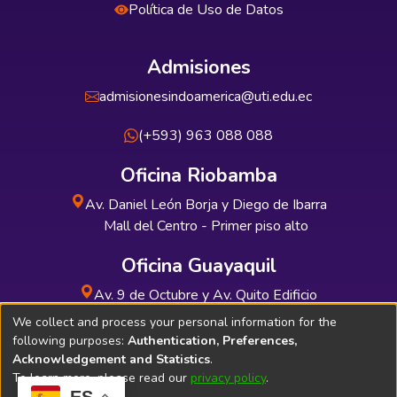
Política de Uso de Datos
Admisiones
admisionesindoamerica@uti.edu.ec
(+593) 963 088 088
Oficina Riobamba
Av. Daniel León Borja y Diego de Ibarra
Mall del Centro - Primer piso alto
Oficina Guayaquil
Av. 9 de Octubre y Av. Quito Edificio
INDUAUTO - Planta baja
We collect and process your personal information for the
following purposes:
Authentication, Preferences,
Acknowledgement and Statistics
.
To learn more, please read our
privacy policy
.
ES