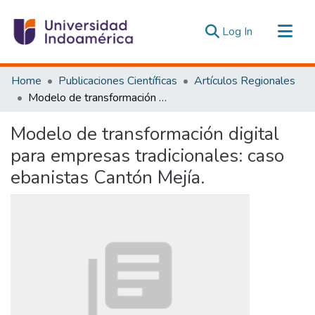
(current)
Log In
Communities & Collections
Home
Publicaciones Científicas
Artículos Regionales
All of DSpace
Modelo de transformación digital para empresas tradicionales: caso ebanistas Cantón Mejía.
Statistics
Modelo de transformación digital
Estadísticas Externas
para empresas tradicionales: caso
ebanistas Cantón Mejía.