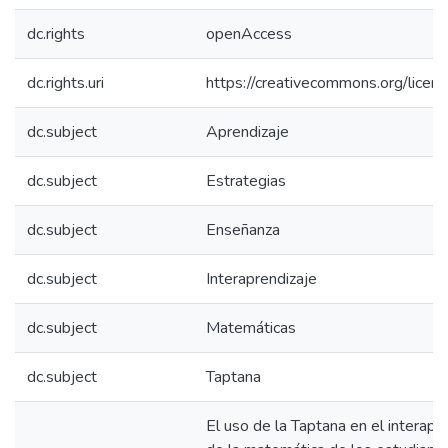
dc.rights
openAccess
dc.rights.uri
https://creativecommons.org/licens
dc.subject
Aprendizaje
dc.subject
Estrategias
dc.subject
Enseñanza
dc.subject
Interaprendizaje
dc.subject
Matemáticas
dc.subject
Taptana
El uso de la Taptana en el interapr