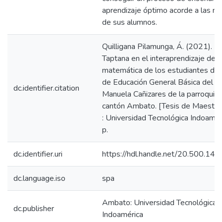
aprendizaje óptimo acorde a las n
de sus alumnos.
Quilligana Pilamunga, Á. (2021). El
Taptana en el interaprendizaje de l
matemática de los estudiantes de 
de Educación General Básica del C
dc.identifier.citation
Manuela Cañizares de la parroquia P
cantón Ambato. [Tesis de Maestrí
: Universidad Tecnológica Indoamér
p.
dc.identifier.uri
https://hdl.handle.net/20.500.1
dc.language.iso
spa
Ambato: Universidad Tecnológica
dc.publisher
Indoamérica