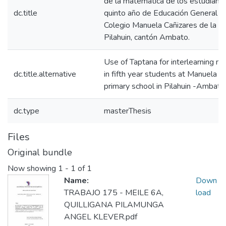
de la matemática de los estudiant
dc.title
quinto año de Educación General B
Colegio Manuela Cañizares de la pa
Pilahuin, cantón Ambato.
Use of Taptana for interlearning m
dc.title.alternative
in fifth year students at Manuela C
primary school in Pilahuin -Ambato
dc.type
masterThesis
Files
Original bundle
Now showing
1 - 1 of 1
Name:
Down
TRABAJO 175 - MEILE 6A,
load
QUILLIGANA PILAMUNGA
ANGEL KLEVER.pdf