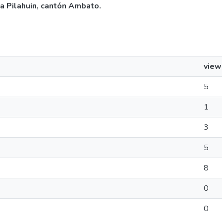
a Pilahuin, cantón Ambato.
view
5
1
3
5
8
0
0