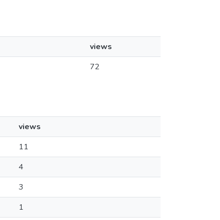
views
72
views
11
4
3
1