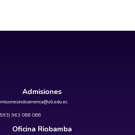
Admisiones
misionesindoamerica@uti.edu.ec
+593) 963 088 088
Oficina Riobamba