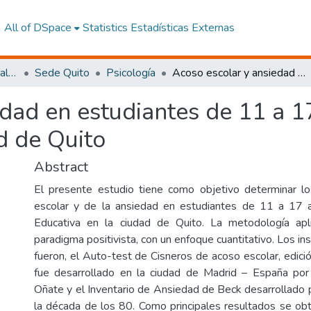
All of DSpace
Statistics
Estadísticas Externas
Facultad de Ciencias Sociales y Humanas
Sede Quito
Psicología
Acoso escolar y ansiedad en estudiantes de 11 a 17 años en una Unidad Educativa en la ciudad de Quito
edad en estudiantes de 11 a 
d de Quito
Abstract
El presente estudio tiene como objetivo determinar lo
escolar y de la ansiedad en estudiantes de 11 a 17
Educativa en la ciudad de Quito. La metodología ap
paradigma positivista, con un enfoque cuantitativo. Los i
fueron, el Auto-test de Cisneros de acoso escolar, edic
fue desarrollado en la ciudad de Madrid – España por 
Oñate y el Inventario de Ansiedad de Beck desarrollado 
la década de los 80. Como principales resultados se o