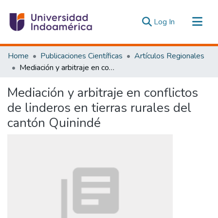
(current)
Log In
Communities & Collections
Home
Publicaciones Científicas
Artículos Regionales
All of DSpace
Mediación y arbitraje en conflictos de linderos en tierras rurales del cantón Quinindé
Statistics
Mediación y arbitraje en conflictos
Estadísticas Externas
de linderos en tierras rurales del
cantón Quinindé