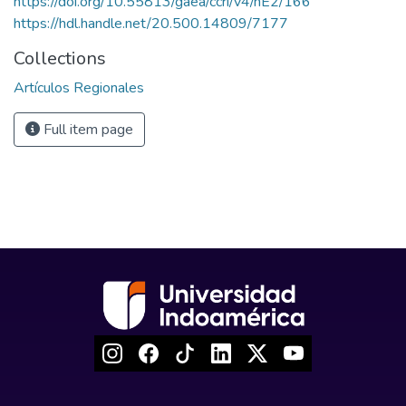
https://doi.org/10.55813/gaea/ccri/v4/nE2/166
https://hdl.handle.net/20.500.14809/7177
Collections
Artículos Regionales
Full item page