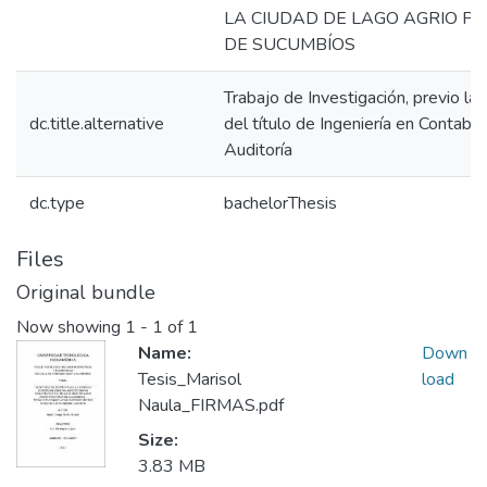
LA CIUDAD DE LAGO AGRIO PR
DE SUCUMBÍOS
Trabajo de Investigación, previo la
dc.title.alternative
del título de Ingeniería en Contabil
Auditoría
dc.type
bachelorThesis
Files
Original bundle
Now showing
1 - 1 of 1
Name:
Down
Tesis_Marisol
load
Naula_FIRMAS.pdf
Size:
3.83 MB