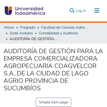
(current)
Log In
Communities & Collections
Home
Pregrado
Facultad de Ciencias Administrativas y Económicas
All of DSpace
Sede Ambato
Contabilidad y Auditoría
AUDITORÍA DE GESTIÓN PARA LA EMPRESA COMERCIALIZADORA AGROPECUARIA COAGVELCOR S.A, DE LA CIUDAD DE LAGO AGRIO PROVINCIA DE SUCUMBÍOS
Statistics
Estadísticas Externas
AUDITORÍA DE GESTIÓN PARA LA
EMPRESA COMERCIALIZADORA
AGROPECUARIA COAGVELCOR
S.A, DE LA CIUDAD DE LAGO
AGRIO PROVINCIA DE
SUCUMBÍOS
Simple item page