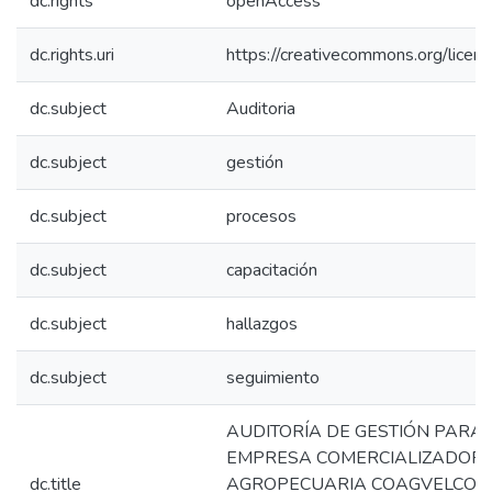
dc.rights
openAccess
dc.rights.uri
https://creativecommons.org/licens
dc.subject
Auditoria
dc.subject
gestión
dc.subject
procesos
dc.subject
capacitación
dc.subject
hallazgos
dc.subject
seguimiento
AUDITORÍA DE GESTIÓN PARA 
EMPRESA COMERCIALIZADOR
dc.title
AGROPECUARIA COAGVELCOR S