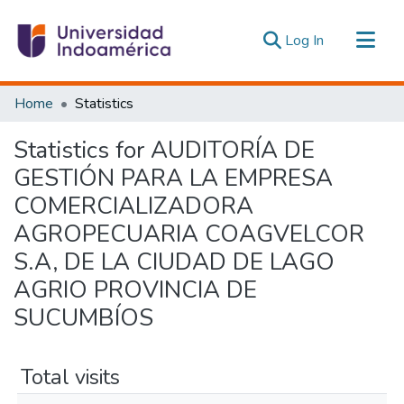
(current)
Log In
Communities & Collections
Home
Statistics
All of DSpace
Statistics for AUDITORÍA DE
Estadísticas Externas
GESTIÓN PARA LA EMPRESA
COMERCIALIZADORA
AGROPECUARIA COAGVELCOR
S.A, DE LA CIUDAD DE LAGO
AGRIO PROVINCIA DE
SUCUMBÍOS
Total visits