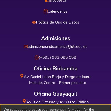
Biblioteca
Calendarios
Política de Uso de Datos
Admisiones
admisionesindoamerica@uti.edu.ec
(+593) 963 088 088
Oficina Riobamba
Av. Daniel León Borja y Diego de Ibarra
Mall del Centro - Primer piso alto
Oficina Guayaquil
Av. 9 de Octubre y Av. Quito Edificio
INDUAUTO - Planta baja
We collect and process your personal information for the