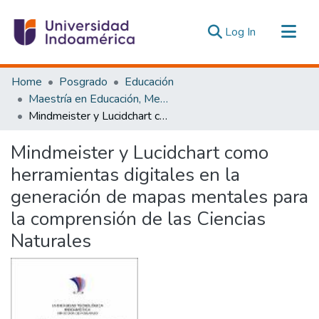
(current)
Log In
Communities & Collections
Home
Posgrado
Educación
All of DSpace
Maestría en Educación, Mención Pedagogía en Entornos Digitales
Mindmeister y Lucidchart como herramientas digitales en la generación de mapas mentales para la comprensión de las Ciencias Naturales
Statistics
Estadísticas Externas
Mindmeister y Lucidchart como
herramientas digitales en la
generación de mapas mentales para
la comprensión de las Ciencias
Naturales