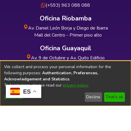
(+593) 963 088 088
Oficina Riobamba
Av. Daniel León Borja y Diego de Ibarra
Mall del Centro - Primer piso alto
Oficina Guayaquil
Av. 9 de Octubre y Av. Quito Edificio
INDUAUTO - Planta baja
We collect and process your personal information for the
following purposes:
Authentication, Preferences,
Acknowledgement and Statistics
.
To learn more, please read our
privacy policy
.
ES
Soporte Técnico
Bibliolatino.com
Customize
Decline
That's ok