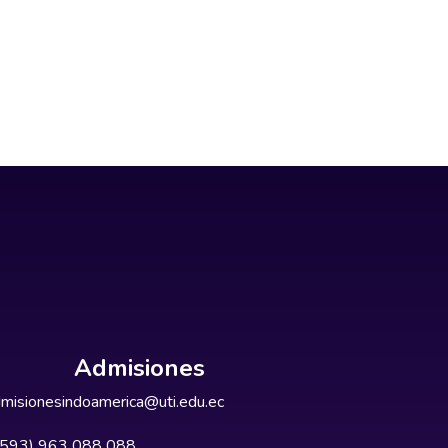
Admisiones
misionesindoamerica@uti.edu.ec
+593) 963 088 088