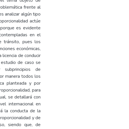
a el tema objeto de
roblemática frente al
es analizar algún tipo
oporcionalidad actúe
, porque es evidente
 contempladas en el
 tránsito, pues los
nciones económicas,
 licencia de conducir
e estudio de caso se
subprincipios de
jor manera todos los
ica planteada y por
roporcionalidad, para
al, se detallará con
vel internacional en
rá la conducta de la
proporcionalidad y de
eso, siendo que, de