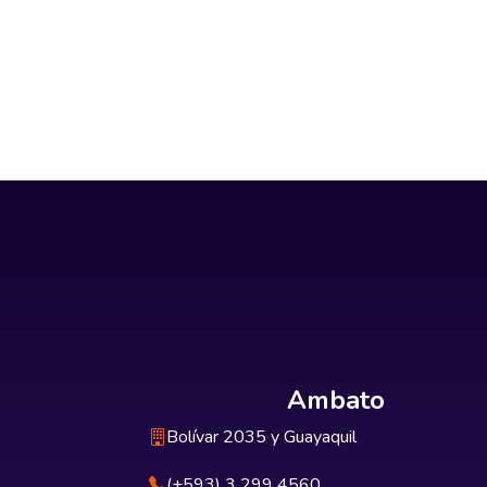
Ambato
Bolívar 2035 y Guayaquil
(+593) 3 299 4560