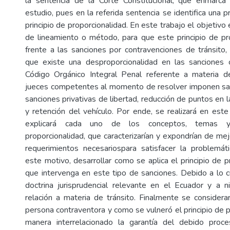
la sentencia de la Corte Constitucional, que enmarc
estudio, pues en la referida sentencia se identifica una p
principio de proporcionalidad. En este trabajo el objetivo 
de lineamiento o método, para que este principio de pr
frente a las sanciones por contravenciones de tránsito
que existe una desproporcionalidad en las sanciones
Código Orgánico Integral Penal referente a materia de
jueces competentes al momento de resolver imponen sa
sanciones privativas de libertad, reducción de puntos en la
y retención del vehículo. Por ende, se realizará en est
explicará cada uno de los conceptos, temas y 
proporcionalidad, que caracterizarían y expondrían de me
requerimientos necesariospara satisfacer la problemát
este motivo, desarrollar como se aplica el principio de p
que intervenga en este tipo de sanciones. Debido a lo cu
doctrina jurisprudencial relevante en el Ecuador y a ni
relación a materia de tránsito. Finalmente se considera
persona contraventora y como se vulneró el principio de 
manera interrelacionado la garantía del debido proc