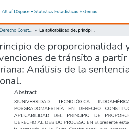
All of DSpace
Statistics
Estadísticas Externas
Maestría en Derecho Constitucional con Mención en Derecho Constitucional
La aplicabilidad del principio de proporcionalidad y el derecho al debido proceso en las contravenciones de tránsito a partir de la Jurisprudencia Constitucional Ecuatoriana: Análisis de la sentencia n.° 163-18-sep-cc de la Corte Constitucional.
principio de proporcionalidad 
venciones de tránsito a partir
riana: Análisis de la sentenci
onal.
Abstract
XIUNIVERSIDAD TECNOLÓGICA INDOAMÉRIC
POSGRADOMAESTRÍA EN DERECHO CONSTITUC
APLICABILIDAD DEL PRINCIPIO DE PROPORC
DERECHO AL DEBIDO PROCESO EN El presente estudio 