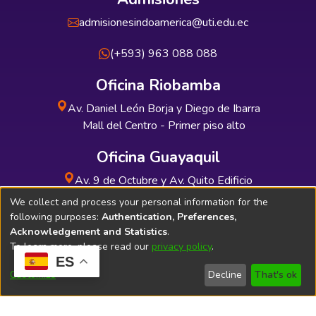
admisionesindoamerica@uti.edu.ec
(+593) 963 088 088
Oficina Riobamba
Av. Daniel León Borja y Diego de Ibarra
Mall del Centro - Primer piso alto
Oficina Guayaquil
Av. 9 de Octubre y Av. Quito Edificio
INDUAUTO - Planta baja
We collect and process your personal information for the
following purposes:
Authentication, Preferences,
Acknowledgement and Statistics
.
To learn more, please read our
privacy policy
.
ES
Soporte Técnico
Bibliolatino.com
Customize
Decline
That's ok