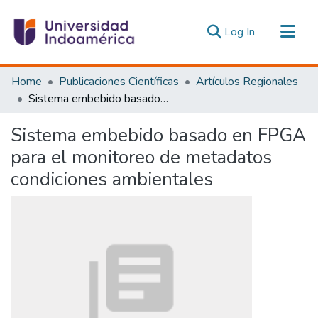
(current)
Log In
Communities & Collections
Home
Publicaciones Científicas
Artículos Regionales
All of DSpace
Sistema embebido basado en FPGA para el monitoreo de metadatos condiciones ambientales
Statistics
Sistema embebido basado en FPGA
Estadísticas Externas
para el monitoreo de metadatos
condiciones ambientales