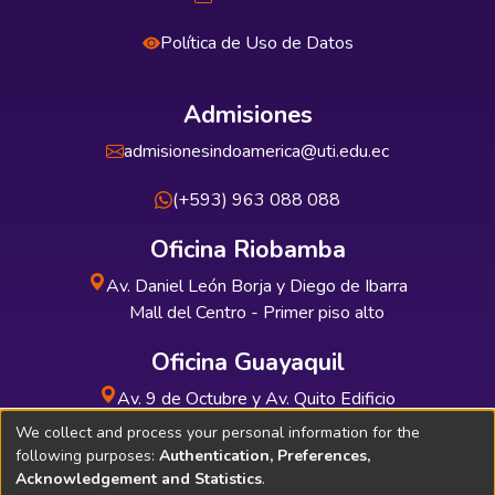
Política de Uso de Datos
Admisiones
admisionesindoamerica@uti.edu.ec
(+593) 963 088 088
Oficina Riobamba
Av. Daniel León Borja y Diego de Ibarra
Mall del Centro - Primer piso alto
Oficina Guayaquil
Av. 9 de Octubre y Av. Quito Edificio
INDUAUTO - Planta baja
We collect and process your personal information for the
following purposes:
Authentication, Preferences,
Acknowledgement and Statistics
.