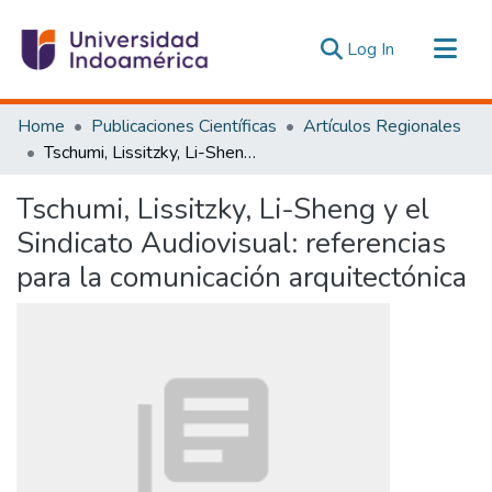
(current)
Log In
Communities & Collections
Home
Publicaciones Científicas
Artículos Regionales
All of DSpace
Tschumi, Lissitzky, Li-Sheng y el Sindicato Audiovisual: referencias para la comunicación arquitectónica
Statistics
Tschumi, Lissitzky, Li-Sheng y el
Estadísticas Externas
Sindicato Audiovisual: referencias
para la comunicación arquitectónica