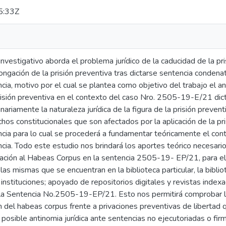
5:33Z
investigativo aborda el problema jurídico de la caducidad de la pri
ongación de la prisión preventiva tras dictarse sentencia condenato
cia, motivo por el cual se plantea como objetivo del trabajo el ana
risión preventiva en el contexto del caso Nro. 2505-19-E/21 dict
ariamente la naturaleza jurídica de la figura de la prisión preventi
hos constitucionales que son afectados por la aplicación de la pris
cia para lo cual se procederá a fundamentar teóricamente el conte
cia. Todo este estudio nos brindará los aportes teórico necesarios 
elación al Habeas Corpus en la sentencia 2505-19- EP/21, para e
o las mismas que se encuentran en la biblioteca particular, la bibl
 instituciones; apoyado de repositorios digitales y revistas ind
e la Sentencia No.2505-19-EP/21. Esto nos permitirá comprobar la
n del habeas corpus frente a privaciones preventivas de libertad
a posible antinomia jurídica ante sentencias no ejecutoriadas o f