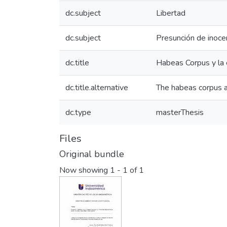
dc.subject
Libertad
dc.subject
Presunción de inoce
dc.title
Habeas Corpus y la 
dc.title.alternative
The habeas corpus a
dc.type
masterThesis
Files
Original bundle
Now showing
1 - 1 of 1