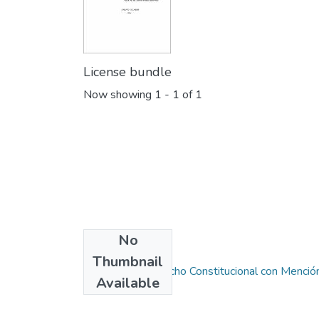
License bundle
Now showing
1 - 1 of 1
No
Collections
Thumbnail
Maestría en Derecho Constitucional con Menció
Available