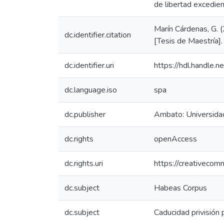
de libertad excedien
Marín Cárdenas, G. 
dc.identifier.citation
[Tesis de Maestría]
dc.identifier.uri
https://hdl.handle
dc.language.iso
spa
dc.publisher
Ambato: Universida
dc.rights
openAccess
dc.rights.uri
https://creativecom
dc.subject
Habeas Corpus
dc.subject
Caducidad privisión 