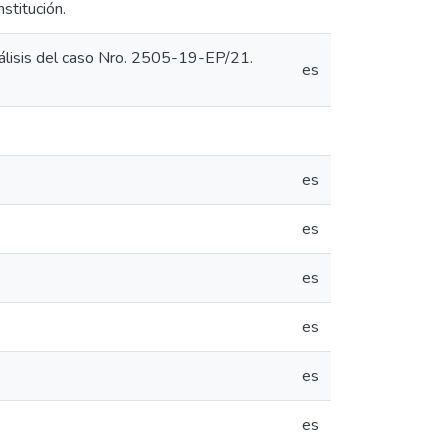
stitución.
nálisis del caso Nro. 2505-19-EP/21.
es
es
es
es
es
es
es