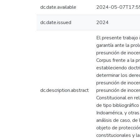
dc.date.available
2024-05-07T17:5
dc.date.issued
2024
El presente trabajo 
garantía ante la prol
presunción de inocen
Corpus frente a la p
estableciendo doctrin
determinar los derec
presunción de inocen
dc.description.abstract
presunción de inocen
Constitucional en r
de tipo bibliográfic
Indoamérica, y otras
análisis de caso, d
objeto de protecció
constitucionales y l