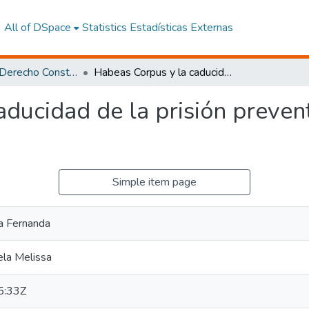
All of DSpace
Statistics
Estadísticas Externas
Maestría en Derecho Constitucional con Mención en Derecho Constitucional
Habeas Corpus y la caducidad de la prisión preventiva. Análisis del caso Nro. 2505-19-EP/21
ducidad de la prisión prevent
Simple item page
a Fernanda
ela Melissa
5:33Z