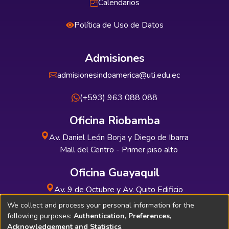
Calendarios
Política de Uso de Datos
Admisiones
admisionesindoamerica@uti.edu.ec
(+593) 963 088 088
Oficina Riobamba
Av. Daniel León Borja y Diego de Ibarra
Mall del Centro - Primer piso alto
Oficina Guayaquil
Av. 9 de Octubre y Av. Quito Edificio
INDUAUTO - Planta baja
We collect and process your personal information for the
following purposes:
Authentication, Preferences,
Acknowledgement and Statistics
.