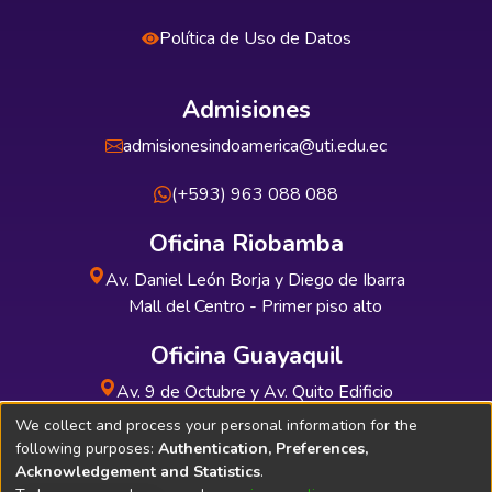
Política de Uso de Datos
Admisiones
admisionesindoamerica@uti.edu.ec
(+593) 963 088 088
Oficina Riobamba
Av. Daniel León Borja y Diego de Ibarra
Mall del Centro - Primer piso alto
Oficina Guayaquil
Av. 9 de Octubre y Av. Quito Edificio
INDUAUTO - Planta baja
We collect and process your personal information for the
following purposes:
Authentication, Preferences,
Acknowledgement and Statistics
.