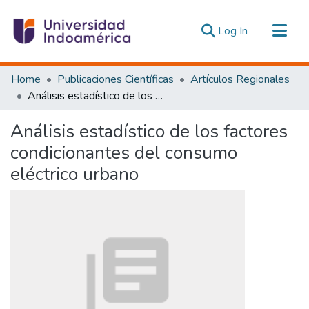
(current)
Log In
Communities & Collections
Home
Publicaciones Científicas
Artículos Regionales
All of DSpace
Análisis estadístico de los factores condicionantes del consumo eléctrico urbano
Statistics
Análisis estadístico de los factores
Estadísticas Externas
condicionantes del consumo
eléctrico urbano