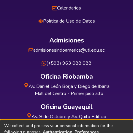
Calendarios
Política de Uso de Datos
Admisiones
admisionesindoamerica@uti.edu.ec
(+593) 963 088 088
Oficina Riobamba
Av. Daniel León Borja y Diego de Ibarra
Mall del Centro - Primer piso alto
Oficina Guayaquil
Av. 9 de Octubre y Av. Quito Edificio
INDUAUTO - Planta baja
We collect and process your personal information for the
following purposes:
Authentication, Preferences,