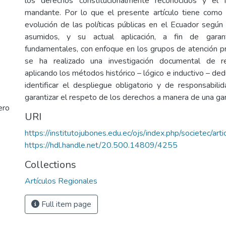
los derechos constitucionalmente reconocidos y el 
mandante. Por lo que el presente artículo tiene como o
evolución de las políticas públicas en el Ecuador según
asumidos, y su actual aplicación, a fin de garan
fundamentales, con enfoque en los grupos de atención prio
se ha realizado una investigación documental de revi
aplicando los métodos histórico – lógico e inductivo – de
identificar el despliegue obligatorio y de responsabili
garantizar el respeto de los derechos a manera de una gara
ero
URI
https://institutojubones.edu.ec/ojs/index.php/societec/art
https://hdl.handle.net/20.500.14809/4255
Collections
Artículos Regionales
Full item page