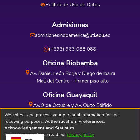
Política de Uso de Datos
Admisiones
admisionesindoamerica@uti.edu.ec
(+593) 963 088 088
Oficina Riobamba
Av. Daniel León Borja y Diego de Ibarra
Mall del Centro - Primer piso alto
Oficina Guayaquil
Av. 9 de Octubre y Av. Quito Edificio
INDUAUTO - Planta baja
We collect and process your personal information for the
following purposes:
Authentication, Preferences,
Acknowledgement and Statistics
.
To learn more, please read our
privacy policy
.