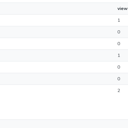
view
1
0
0
1
0
0
2