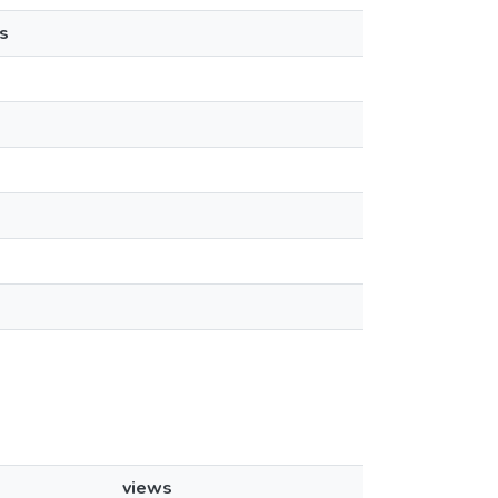
s
views