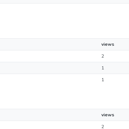
views
2
1
1
views
2