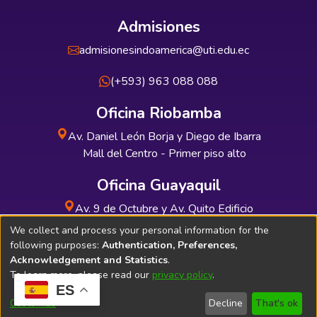
Admisiones
admisionesindoamerica@uti.edu.ec
(+593) 963 088 088
Oficina Riobamba
Av. Daniel León Borja y Diego de Ibarra
Mall del Centro - Primer piso alto
Oficina Guayaquil
Av. 9 de Octubre y Av. Quito Edificio
INDUAUTO - Planta baja
We collect and process your personal information for the
following purposes:
Authentication, Preferences,
Acknowledgement and Statistics
.
To learn more, please read our
privacy policy
.
ES
Soporte Técnico
Bibliolatino.com
Customize
Decline
That's ok