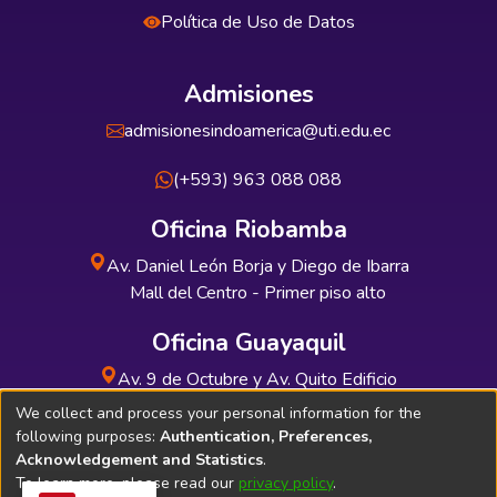
Política de Uso de Datos
Admisiones
admisionesindoamerica@uti.edu.ec
(+593) 963 088 088
Oficina Riobamba
Av. Daniel León Borja y Diego de Ibarra
Mall del Centro - Primer piso alto
Oficina Guayaquil
Av. 9 de Octubre y Av. Quito Edificio
INDUAUTO - Planta baja
We collect and process your personal information for the
following purposes:
Authentication, Preferences,
Acknowledgement and Statistics
.
To learn more, please read our
privacy policy
.