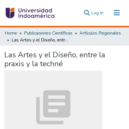
(current)
Log In
Communities & Collections
Home
Publicaciones Científicas
Artículos Regionales
All of DSpace
Las Artes y el Diseño, entre la praxis y la techné
Statistics
Las Artes y el Diseño, entre la
Estadísticas Externas
praxis y la techné