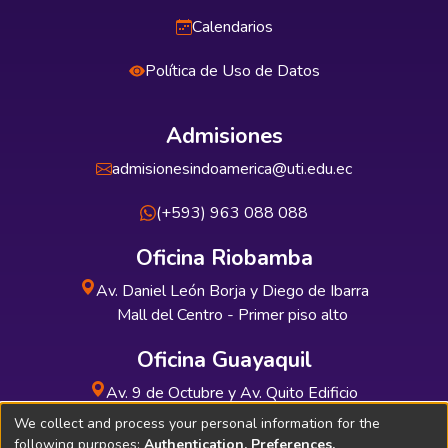
Calendarios
Política de Uso de Datos
Admisiones
admisionesindoamerica@uti.edu.ec
(+593) 963 088 088
Oficina Riobamba
Av. Daniel León Borja y Diego de Ibarra
Mall del Centro - Primer piso alto
Oficina Guayaquil
Av. 9 de Octubre y Av. Quito Edificio
INDUAUTO - Planta baja
We collect and process your personal information for the
following purposes:
Authentication, Preferences,