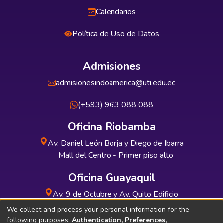
Calendarios
Política de Uso de Datos
Admisiones
admisionesindoamerica@uti.edu.ec
(+593) 963 088 088
Oficina Riobamba
Av. Daniel León Borja y Diego de Ibarra
Mall del Centro - Primer piso alto
Oficina Guayaquil
Av. 9 de Octubre y Av. Quito Edificio
INDUAUTO - Planta baja
We collect and process your personal information for the
following purposes:
Authentication, Preferences,