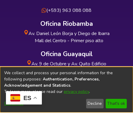
(+593) 963 088 088
Oficina Riobamba
Av. Daniel León Borja y Diego de Ibarra
Mall del Centro - Primer piso alto
Oficina Guayaquil
Av. 9 de Octubre y Av. Quito Edificio
INDUAUTO - Planta baja
We collect and process your personal information for the
following purposes:
Authentication, Preferences,
Acknowledgement and Statistics
.
To learn more, please read our
privacy policy
.
ES
Soporte Técnico
Bibliolatino.com
Customize
Decline
That's ok