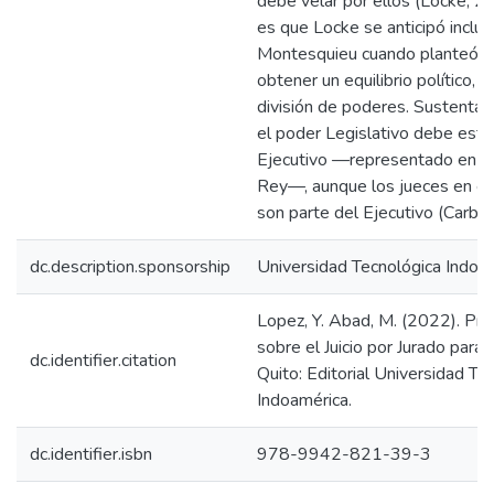
debe velar por ellos (Locke, 20
es que Locke se anticipó inclus
Montesquieu cuando planteó q
obtener un equilibrio político, d
división de poderes. Sustenta 
el poder Legislativo debe esta
Ejecutivo —representado en la
Rey—, aunque los jueces en es
son parte del Ejecutivo (Carbon
dc.description.sponsorship
Universidad Tecnológica Indoa
Lopez, Y. Abad, M. (2022). Pr
sobre el Juicio por Jurado para 
dc.identifier.citation
Quito: Editorial Universidad Te
Indoamérica.
dc.identifier.isbn
978-9942-821-39-3