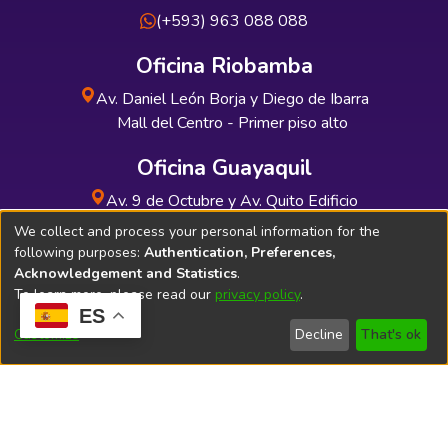
(+593) 963 088 088
Oficina Riobamba
Av. Daniel León Borja y Diego de Ibarra
Mall del Centro - Primer piso alto
Oficina Guayaquil
Av. 9 de Octubre y Av. Quito Edificio
INDUAUTO - Planta baja
We collect and process your personal information for the
following purposes:
Authentication, Preferences,
Acknowledgement and Statistics
.
To learn more, please read our
privacy policy
.
ES
Soporte Técnico
Bibliolatino.com
Customize
Decline
That's ok