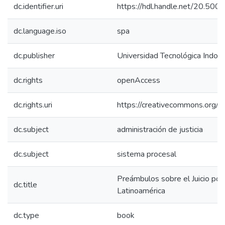
dc.identifier.uri
https://hdl.handle.net/20.50
dc.language.iso
spa
dc.publisher
Universidad Tecnológica Indoa
dc.rights
openAccess
dc.rights.uri
https://creativecommons.org/li
dc.subject
administración de justicia
dc.subject
sistema procesal
Preámbulos sobre el Juicio por
dc.title
Latinoamérica
dc.type
book