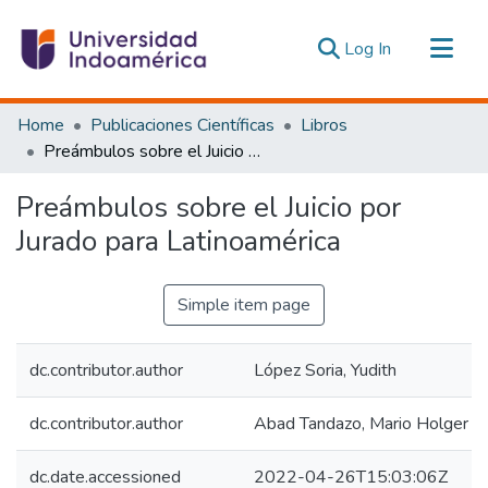
(current)
Log In
Communities & Collections
Home
Publicaciones Científicas
Libros
All of DSpace
Preámbulos sobre el Juicio por Jurado para Latinoamérica
Statistics
Preámbulos sobre el Juicio por
Estadísticas Externas
Jurado para Latinoamérica
Simple item page
dc.contributor.author
López Soria, Yudith
dc.contributor.author
Abad Tandazo, Mario Holger
dc.date.accessioned
2022-04-26T15:03:06Z