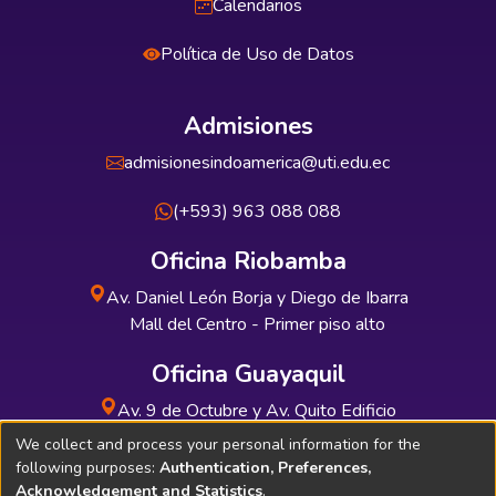
Calendarios
Política de Uso de Datos
Admisiones
admisionesindoamerica@uti.edu.ec
(+593) 963 088 088
Oficina Riobamba
Av. Daniel León Borja y Diego de Ibarra
Mall del Centro - Primer piso alto
Oficina Guayaquil
Av. 9 de Octubre y Av. Quito Edificio
INDUAUTO - Planta baja
We collect and process your personal information for the
following purposes:
Authentication, Preferences,
Acknowledgement and Statistics
.