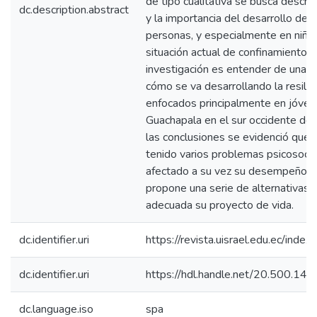
de tipo cualitativa se busca describ
dc.description.abstract
y la importancia del desarrollo de la
personas, y especialmente en niños
situación actual de confinamiento. 
investigación es entender de una
cómo se va desarrollando la resilie
enfocados principalmente en jóvene
Guachapala en el sur occidente de
las conclusiones se evidenció que 
tenido varios problemas psicosocia
afectado a su vez su desempeño ac
propone una serie de alternativas 
adecuada su proyecto de vida.
dc.identifier.uri
https://revista.uisrael.edu.ec/index
dc.identifier.uri
https://hdl.handle.net/20.500.1
dc.language.iso
spa