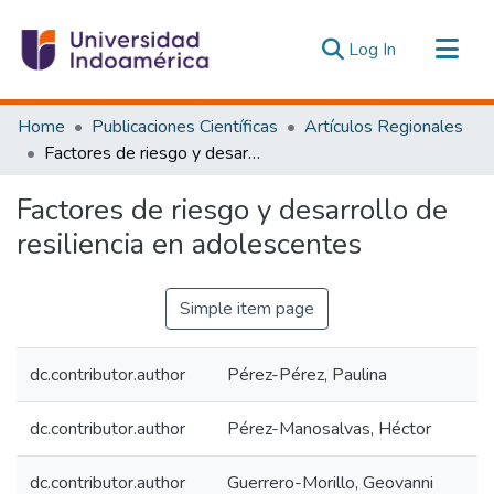
(current)
Log In
Communities & Collections
Home
Publicaciones Científicas
Artículos Regionales
All of DSpace
Factores de riesgo y desarrollo de resiliencia en adolescentes
Statistics
Factores de riesgo y desarrollo de
Estadísticas Externas
resiliencia en adolescentes
Simple item page
dc.contributor.author
Pérez-Pérez, Paulina
dc.contributor.author
Pérez-Manosalvas, Héctor
dc.contributor.author
Guerrero-Morillo, Geovanni