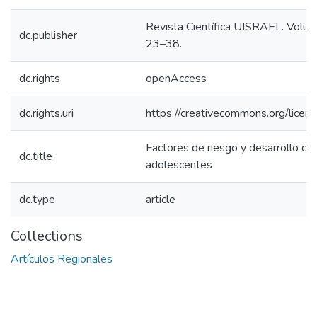
Revista Científica UISRAEL. Volum
dc.publisher
23–38.
dc.rights
openAccess
dc.rights.uri
https://creativecommons.org/licens
Factores de riesgo y desarrollo de 
dc.title
adolescentes
dc.type
article
Collections
Artículos Regionales