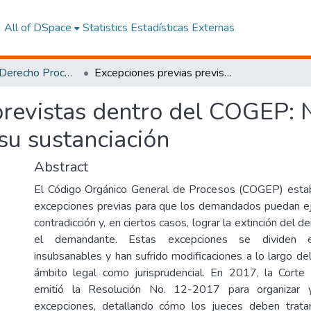
All of DSpace
Statistics
Estadísticas Externas
Maestría en Derecho Procesal y Litigación Oral
Excepciones previas previstas dentro del COGEP: Necesidad de un diseño procesal para su sustanciación
previstas dentro del COGEP: 
su sustanciación
Abstract
El Código Orgánico General de Procesos (COGEP) esta
excepciones previas para que los demandados puedan ej
contradicción y, en ciertos casos, lograr la extinción del 
el demandante. Estas excepciones se dividen 
insubsanables y han sufrido modificaciones a lo largo de
ámbito legal como jurisprudencial. En 2017, la Corte 
emitió la Resolución No. 12-2017 para organizar y
excepciones, detallando cómo los jueces deben tratar