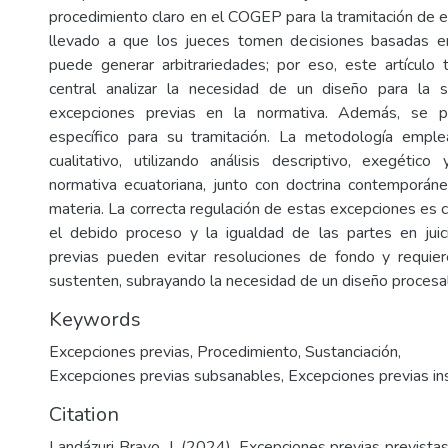
procedimiento claro en el COGEP para la tramitación de 
llevado a que los jueces tomen decisiones basadas en 
puede generar arbitrariedades; por eso, este artículo
central analizar la necesidad de un diseño para la s
excepciones previas en la normativa. Además, se 
específico para su tramitación. La metodología emp
cualitativo, utilizando análisis descriptivo, exegético
normativa ecuatoriana, junto con doctrina contemporáne
materia. La correcta regulación de estas excepciones es cr
el debido proceso y la igualdad de las partes en juic
previas pueden evitar resoluciones de fondo y requie
sustenten, subrayando la necesidad de un diseño procesal 
Keywords
Excepciones previas
,
Procedimiento
,
Sustanciación
,
Excepciones previas subsanables
,
Excepciones previas i
Citation
Landázuri Bravo, J. (2024). Excepciones previas previst