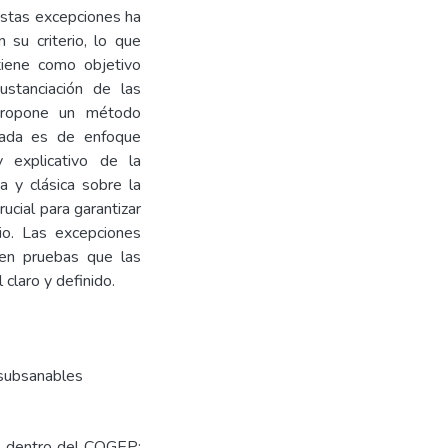
estas excepciones ha
su criterio, lo que
 tiene como objetivo
ustanciación de las
propone un método
leada es de enfoque
 y explicativo de la
a y clásica sobre la
ucial para garantizar
io. Las excepciones
ren pruebas que las
claro y definido.
nsubsanables
as dentro del COGEP: