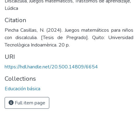
Discalculia
,
Juegos matemáticos
,
Trastornos de aprendizaje
,
Lúdica
Citation
Pincha Casillas, N. (2024). Juegos matemáticos para niños
con discalculia. [Tesis de Pregrado]. Quito: Universidad
Tecnològica Indoamèrica. 20 p.
URI
https://hdl.handle.net/20.500.14809/6654
Collections
Educación básica
Full item page