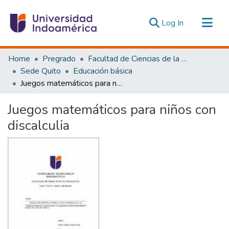
(current)
Log In
Communities & Collections
Home
Pregrado
Facultad de Ciencias de la Educación, De la Educación y Desarrollo Social
All of DSpace
Sede Quito
Educación básica
Juegos matemáticos para niños con discalculia
Statistics
Estadísticas Externas
Juegos matemáticos para niños con
discalculia