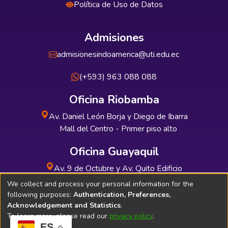
Política de Uso de Datos
Admisiones
admisionesindoamerica@uti.edu.ec
(+593) 963 088 088
Oficina Riobamba
Av. Daniel León Borja y Diego de Ibarra
Mall del Centro - Primer piso alto
Oficina Guayaquil
Av. 9 de Octubre y Av. Quito Edificio
INDUAUTO - Planta baja
We collect and process your personal information for the
following purposes:
Authentication, Preferences,
Acknowledgement and Statistics
.
To learn more, please read our
privacy policy
.
ES