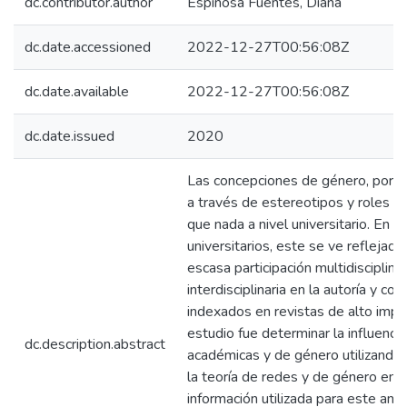
dc.contributor.author
Espinosa Fuentes, Diana
dc.date.accessioned
2022-12-27T00:56:08Z
dc.date.available
2022-12-27T00:56:08Z
dc.date.issued
2020
Las concepciones de género, por lo
a través de estereotipos y roles qu
que nada a nivel universitario. En 
universitarios, este se ve reflejado
escasa participación multidisciplinari
interdisciplinaria en la autoría y coa
indexados en revistas de alto impa
estudio fue determinar la influenci
dc.description.abstract
académicas y de género utilizand
la teoría de redes y de género en e
información utilizada para este aná