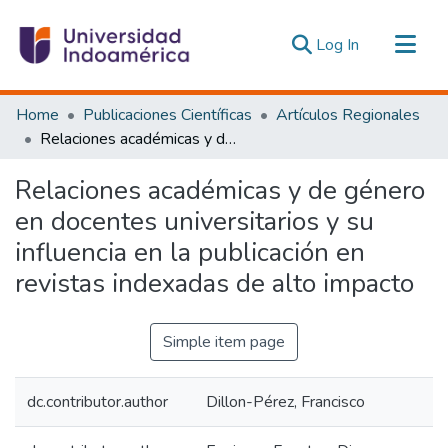
(current)
Log In
Communities & Collections
Home
Publicaciones Científicas
Artículos Regionales
All of DSpace
Relaciones académicas y de género en docentes universitarios y su influencia en la publicación en revistas indexadas de alto impacto
Statistics
Relaciones académicas y de género
Estadísticas Externas
en docentes universitarios y su
influencia en la publicación en
revistas indexadas de alto impacto
Simple item page
dc.contributor.author
Dillon-Pérez, Francisco