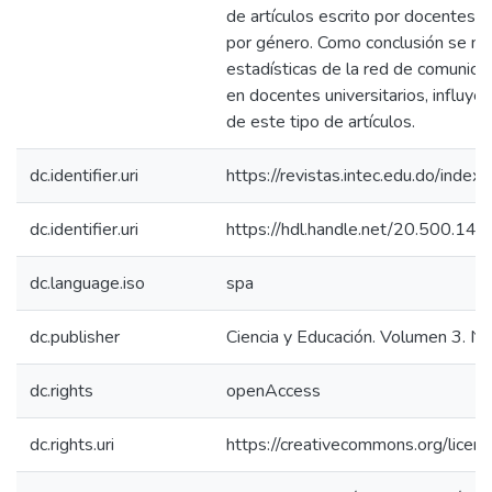
de artículos escrito por docentes i
por género. Como conclusión se me
estadísticas de la red de comunica
en docentes universitarios, influye
de este tipo de artículos.
dc.identifier.uri
https://revistas.intec.edu.do/index
dc.identifier.uri
https://hdl.handle.net/20.500.1
dc.language.iso
spa
dc.publisher
Ciencia y Educación. Volumen 3. N
dc.rights
openAccess
dc.rights.uri
https://creativecommons.org/licens