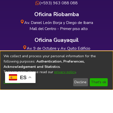
(+593) 963 088 088
Oficina Riobamba
Av. Daniel León Borja y Diego de Ibarra
Mall del Centro - Primer piso alto
Oficina Guayaquil
Av. 9 de Octubre y Av. Quito Edificio
INDUAUTO - Planta baja
We collect and process your personal information for the
following purposes:
Authentication, Preferences,
Acknowledgement and Statistics
.
To learn more, please read our
privacy policy
.
ES
Soporte Técnico
Bibliolatino.com
Customize
Decline
That's ok