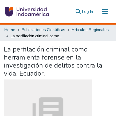
(current)
Log In
Communities & Collections
Home
Publicaciones Científicas
Artículos Regionales
All of DSpace
La perfilación criminal como herramienta forense en la investigación de delitos contra la vida. Ecuador.
Statistics
La perfilación criminal como
Estadísticas Externas
herramienta forense en la
investigación de delitos contra la
vida. Ecuador.