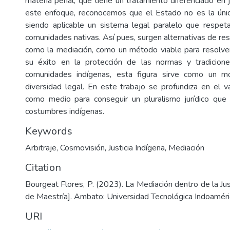
materia penal, que tiene un tratamiento diferenciado en ju
este enfoque, reconocemos que el Estado no es la única
siendo aplicable un sistema legal paralelo que respet
comunidades nativas. Así pues, surgen alternativas de res
como la mediación, como un método viable para resolve
su éxito en la protección de las normas y tradicione
comunidades indígenas, esta figura sirve como un mo
diversidad legal. En este trabajo se profundiza en el v
como medio para conseguir un pluralismo jurídico que
costumbres indígenas.
Keywords
Arbitraje
,
Cosmovisión
,
Justicia Indígena
,
Mediación
Citation
Bourgeat Flores, P. (2023). La Mediación dentro de la Just
de Maestría]. Ambato: Universidad Tecnológica Indoaméric
URI