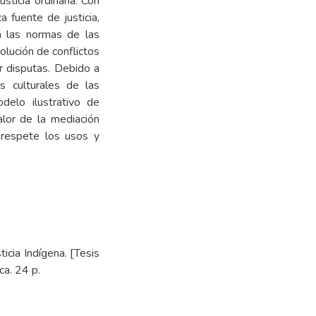
sticia ordinaria. Con
 fuente de justicia,
a las normas de las
olución de conflictos
r disputas. Debido a
s culturales de las
delo ilustrativo de
alor de la mediación
 respete los usos y
icia Indígena. [Tesis
a. 24 p.