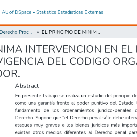
All of DSpace
Statistics
Estadísticas Externas
Maestría en Derecho Procesal, Mención Derecho Penal
EL PRINCIPIO DE MINIMA INTERVENCION EN EL DERECHO PENAL MODERNO CON LA VIGENCIA DEL CODIGO ORGANICO INTEGRAL PENAL EN EL ECUADOR.
INIMA INTERVENCION EN E
IGENCIA DEL CODIGO ORG
DOR.
Abstract
En presente trabajo se realiza un estudio del principio de
como una garantía frente al poder punitivo del Estado; 
fundamento de los ordenamientos jurídico-penales
Derecho. Supone que "el Derecho penal sólo debe interv
ataques muy graves a los bienes jurídicos más import
existan otros medios diferentes al Derecho penal par