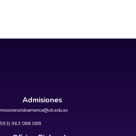
Admisiones
misionesindoamerica@uti.edu.ec
+593) 963 088 088