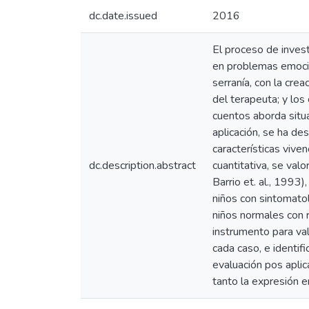
dc.date.issued
2016
El proceso de invest
en problemas emocion
serranía, con la cre
del terapeuta; y lo
cuentos aborda situa
aplicación, se ha de
características vive
dc.description.abstract
cuantitativa, se val
Barrio et. al., 1993)
niños con sintomato
niños normales con r
instrumento para val
cada caso, e identifi
evaluación pos aplic
tanto la expresión 