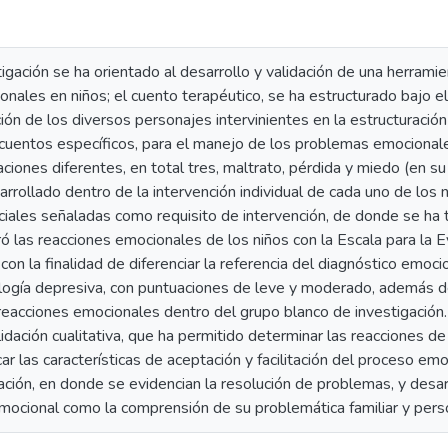
igación se ha orientado al desarrollo y validación de una herrami
ales en niños; el cuento terapéutico, se ha estructurado bajo el 
ación de los diversos personajes intervinientes en la estructuraci
s cuentos específicos, para el manejo de los problemas emocional
ciones diferentes, en total tres, maltrato, pérdida y miedo (en su
sarrollado dentro de la intervención individual de cada uno de los
nciales señaladas como requisito de intervención, de donde se ha 
oró las reacciones emocionales de los niños con la Escala para la
, con la finalidad de diferenciar la referencia del diagnóstico emo
logía depresiva, con puntuaciones de leve y moderado, además de
eacciones emocionales dentro del grupo blanco de investigación. E
idación cualitativa, que ha permitido determinar las reacciones de 
car las características de aceptación y facilitación del proceso em
ación, en donde se evidencian la resolución de problemas, y desar
emocional como la comprensión de su problemática familiar y pers