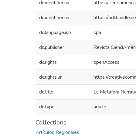
dc.identifier.uri
https://cienciameric
dc.identifier.uri
https://hdl.handle
dc.language.iso
spa
dc.publisher
Revista CienciAmér
dc.rights
openAccess
dc.rights.uri
https://creativecom
dc.title
La Metáfora Narrati
dc.type
article
Collections
Artículos Regionales