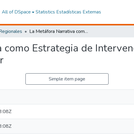
All of DSpace
Statistics
Estadísticas Externas
 Regionales
La Metáfora Narrativa como Estrategia de Intervención Psicológica para Niños de Edad Escolar
 como Estrategia de Interven
r
Simple item page
3:08Z
3:08Z