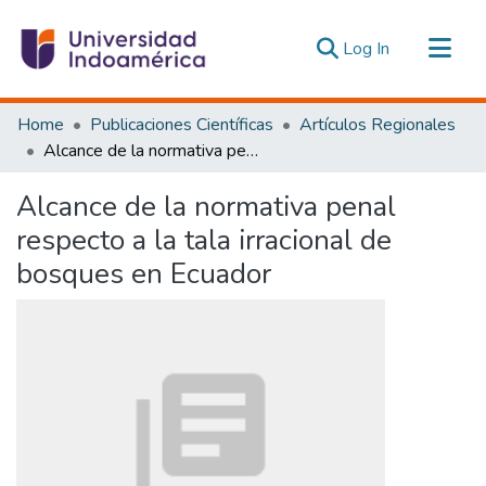
(current)
Log In
Communities & Collections
Home
Publicaciones Científicas
Artículos Regionales
All of DSpace
Alcance de la normativa penal respecto a la tala irracional de bosques en Ecuador
Statistics
Alcance de la normativa penal
Estadísticas Externas
respecto a la tala irracional de
bosques en Ecuador