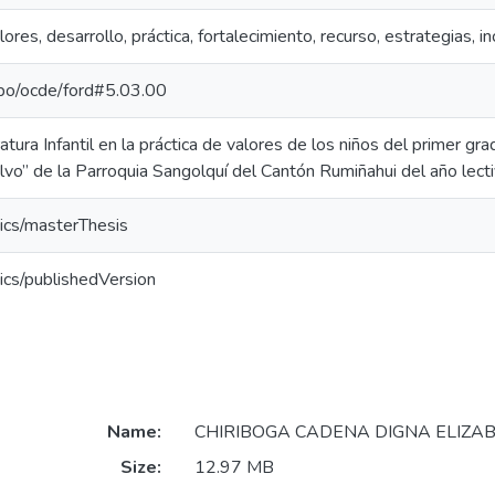
alores, desarrollo, práctica, fortalecimiento, recurso, estrategias, i
repo/ocde/ford#5.03.00
ratura Infantil en la práctica de valores de los niños del primer g
lvo” de la Parroquia Sangolquí del Cantón Rumiñahui del año le
ics/masterThesis
ics/publishedVersion
Name:
CHIRIBOGA CADENA DIGNA ELIZAB
Size:
12.97 MB