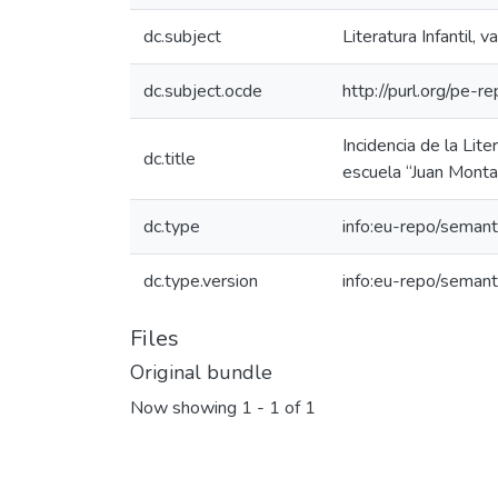
dc.subject
Literatura Infantil, v
dc.subject.ocde
http://purl.org/pe-
Incidencia de la Lite
dc.title
escuela “Juan Monta
dc.type
info:eu-repo/semant
dc.type.version
info:eu-repo/semant
Files
Original bundle
Now showing
1 - 1 of 1