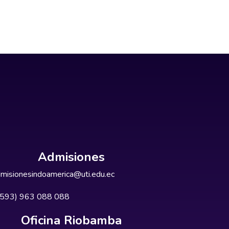
Admisiones
misionesindoamerica@uti.edu.ec
+593) 963 088 088
Oficina Riobamba