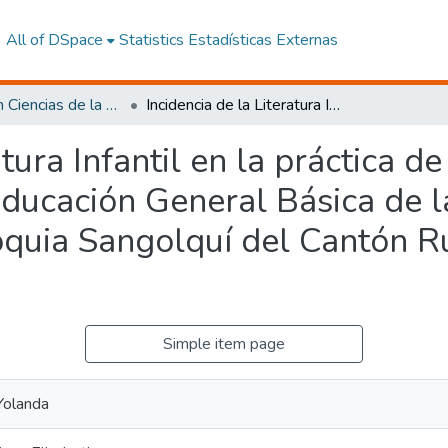
All of DSpace
Statistics
Estadísticas Externas
Maestría en Ciencias de la Educación, Mención Educación Parvularia
Incidencia de la Literatura Infantil en la práctica de valores de los niños del primer grado de educación General Básica de la escuela “Juan Montalvo” de la Parroquia Sangolquí del Cantón Rumiñahui del año lectivo 2013-2014
atura Infantil en la práctica d
ducación General Básica de l
oquia Sangolquí del Cantón R
Simple item page
Yolanda