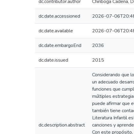
dc.contributor.author
Chiriboga Cadena, D
dc.date.accessioned
2026-07-06T20:4
dc.date.available
2026-07-06T20:4
dc.date.embargoEnd
2036
dc.date.issued
2015
Considerando que los
un adecuado desarrol
funciones que cumple 
múltiples estrategia
puede afirmar que el
también tiene contac
Literatura Infantil 
dc.description.abstract
canciones y aprende 
Con este propósito, 