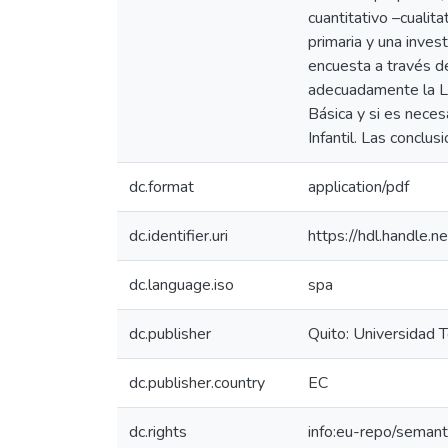
cuantitativo –cualit
primaria y una inves
encuesta a través de
adecuadamente la Lit
Básica y si es neces
Infantil. Las conclu
dc.format
application/pdf
dc.identifier.uri
https://hdl.handle
dc.language.iso
spa
dc.publisher
Quito: Universidad 
dc.publisher.country
EC
dc.rights
info:eu-repo/seman