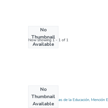
No
License bundle
Thumbnail
Now showing
1 - 1 of 1
Available
No
Collections
Thumbnail
Maestría en Ciencias de la Educación, Mención E
Available