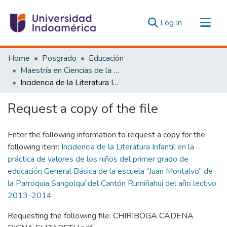
(current)
Log In
Communities & Collections
Home
Posgrado
Educación
All of DSpace
Maestría en Ciencias de la Educación, Mención Educación Parvularia
Incidencia de la Literatura Infantil en la práctica de valores de los niños del primer grado de educación General Básica de la escuela “Juan Montalvo” de la Parroquia Sangolquí del Cantón Rumiñahui del año lectivo 2013-2014
Statistics
Estadísticas Externas
Request a copy of the file
Enter the following information to request a copy for the
following item:
Incidencia de la Literatura Infantil en la
práctica de valores de los niños del primer grado de
educación General Básica de la escuela “Juan Montalvo” de
la Parroquia Sangolquí del Cantón Rumiñahui del año lectivo
2013-2014
Requesting the following file: CHIRIBOGA CADENA