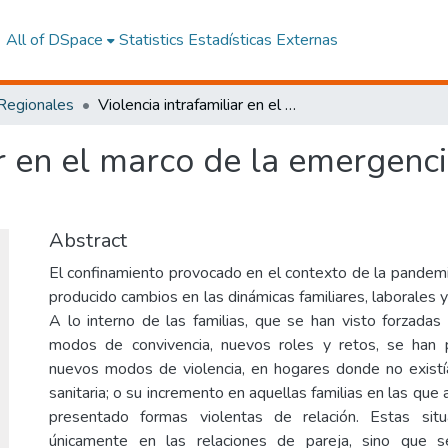
All of DSpace
Statistics
Estadísticas Externas
 Regionales
Violencia intrafamiliar en el marco de la emergencia sanitaria por el COVID-19
r en el marco de la emergenci
Abstract
El confinamiento provocado en el contexto de la pande
producido cambios en las dinámicas familiares, laborales y
A lo interno de las familias, que se han visto forzada
modos de convivencia, nuevos roles y retos, se han
nuevos modos de violencia, en hogares donde no existía
sanitaria; o su incremento en aquellas familias en las que
presentado formas violentas de relación. Estas sit
únicamente en las relaciones de pareja, sino que se