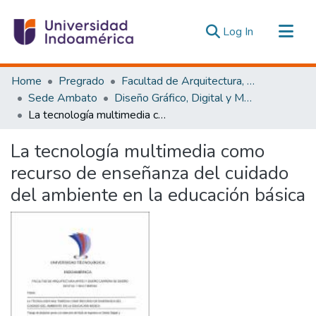
(current)
Log In
Communities & Collections
Home
Pregrado
Facultad de Arquitectura, Artes y Diseño
All of DSpace
Sede Ambato
Diseño Gráfico, Digital y Multimedia Ambato
La tecnología multimedia como recurso de enseñanza del cuidado del ambiente en la educación básica
Statistics
Estadísticas Externas
La tecnología multimedia como
recurso de enseñanza del cuidado
del ambiente en la educación básica