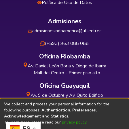
Política de Uso de Datos
Admisiones
admisionesindoamerica@uti.edu.ec
(+593) 963 088 088
Oficina Riobamba
Av. Daniel León Borja y Diego de Ibarra
Mall del Centro - Primer piso alto
Oficina Guayaquil
Av. 9 de Octubre y Av. Quito Edificio
INDUAUTO - Planta baja
We collect and process your personal information for the
following purposes:
Authentication, Preferences,
Acknowledgement and Statistics
.
To learn more, please read our
privacy policy
.
ES