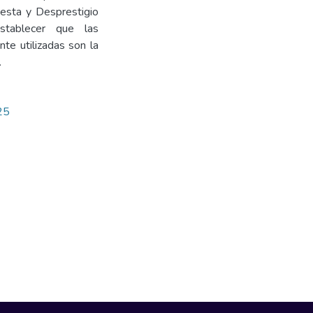
fiesta y Desprestigio
stablecer que las
te utilizadas son la
.
/25