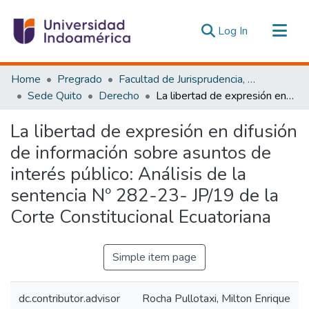
(current)
Log In
Communities & Collections
Home
Pregrado
Facultad de Jurisprudencia, Ciencias Políticas y Económicas
All of DSpace
Sede Quito
Derecho
La libertad de expresión en difusión de información sobre asuntos de interés público: Análisis de la sentencia Nº 282-23- JP/19 de la Corte Constitucional Ecuatoriana
Statistics
La libertad de expresión en difusión
Estadísticas Externas
de información sobre asuntos de
interés público: Análisis de la
sentencia Nº 282-23- JP/19 de la
Corte Constitucional Ecuatoriana
Simple item page
dc.contributor.advisor
Rocha Pullotaxi, Milton Enrique