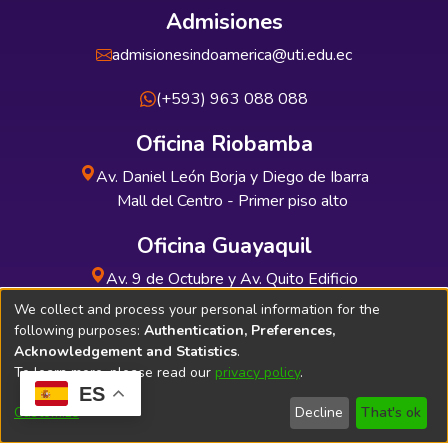
Admisiones
admisionesindoamerica@uti.edu.ec
(+593) 963 088 088
Oficina Riobamba
Av. Daniel León Borja y Diego de Ibarra
Mall del Centro - Primer piso alto
Oficina Guayaquil
Av. 9 de Octubre y Av. Quito Edificio
INDUAUTO - Planta baja
We collect and process your personal information for the
following purposes:
Authentication, Preferences,
Acknowledgement and Statistics
.
To learn more, please read our
privacy policy
.
ES
Soporte Técnico
Bibliolatino.com
Customize
Decline
That's ok