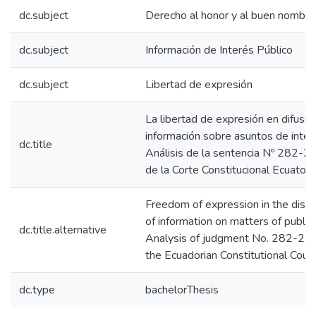
dc.subject
Derecho al honor y al buen nombre
dc.subject
Información de Interés Público
dc.subject
Libertad de expresión
La libertad de expresión en difusió
información sobre asuntos de interé
dc.title
Análisis de la sentencia Nº 282-2
de la Corte Constitucional Ecuatori
Freedom of expression in the diss
of information on matters of public 
dc.title.alternative
Analysis of judgment No. 282-23-
the Ecuadorian Constitutional Court
dc.type
bachelorThesis