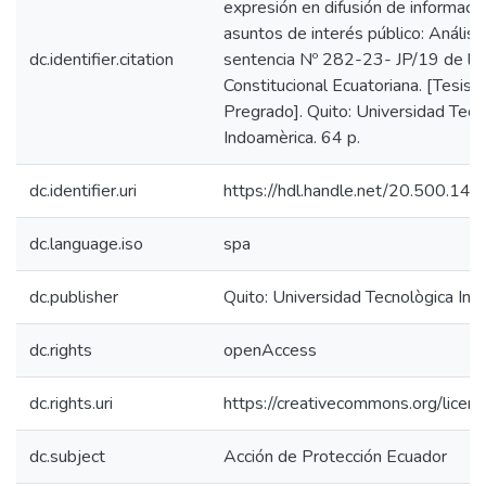
expresión en difusión de informaci
asuntos de interés público: Análisis
dc.identifier.citation
sentencia Nº 282-23- JP/19 de la
Constitucional Ecuatoriana. [Tesis 
Pregrado]. Quito: Universidad Tecn
Indoamèrica. 64 p.
dc.identifier.uri
https://hdl.handle.net/20.500.1
dc.language.iso
spa
dc.publisher
Quito: Universidad Tecnològica In
dc.rights
openAccess
dc.rights.uri
https://creativecommons.org/licens
dc.subject
Acción de Protección Ecuador