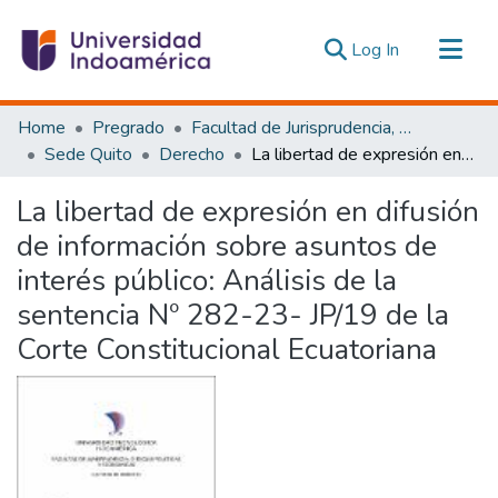
(current)
Log In
Communities & Collections
Home
Pregrado
Facultad de Jurisprudencia, Ciencias Políticas y Económicas
All of DSpace
Sede Quito
Derecho
La libertad de expresión en difusión de información sobre asuntos de interés público: Análisis de la sentencia Nº 282-23- JP/19 de la Corte Constitucional Ecuatoriana
Statistics
La libertad de expresión en difusión
Estadísticas Externas
de información sobre asuntos de
interés público: Análisis de la
sentencia Nº 282-23- JP/19 de la
Corte Constitucional Ecuatoriana