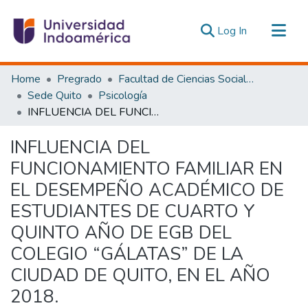
(current)
Log In
Communities & Collections
Home
Pregrado
Facultad de Ciencias Sociales y Humanas
All of DSpace
Sede Quito
Psicología
INFLUENCIA DEL FUNCIONAMIENTO FAMILIAR EN EL DESEMPEÑO ACADÉMICO DE ESTUDIANTES DE CUARTO Y QUINTO AÑO DE EGB DEL COLEGIO “GÁLATAS” DE LA CIUDAD DE QUITO, EN EL AÑO 2018.
Statistics
Estadísticas Externas
INFLUENCIA DEL
FUNCIONAMIENTO FAMILIAR EN
EL DESEMPEÑO ACADÉMICO DE
ESTUDIANTES DE CUARTO Y
QUINTO AÑO DE EGB DEL
COLEGIO “GÁLATAS” DE LA
CIUDAD DE QUITO, EN EL AÑO
2018.