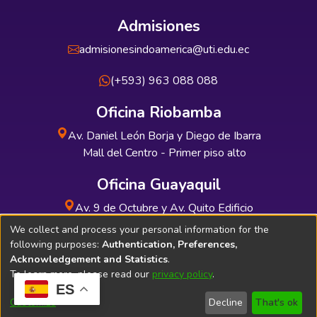
Admisiones
admisionesindoamerica@uti.edu.ec
(+593) 963 088 088
Oficina Riobamba
Av. Daniel León Borja y Diego de Ibarra
Mall del Centro - Primer piso alto
Oficina Guayaquil
Av. 9 de Octubre y Av. Quito Edificio
INDUAUTO - Planta baja
We collect and process your personal information for the
following purposes:
Authentication, Preferences,
Acknowledgement and Statistics
.
To learn more, please read our
privacy policy
.
ES
Soporte Técnico
Bibliolatino.com
Customize
Decline
That's ok