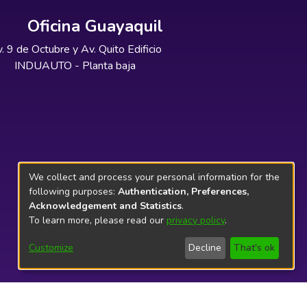
Oficina Guayaquil
. 9 de Octubre y Av. Quito Edificio
INDUAUTO - Planta baja
We collect and process your personal information for the
following purposes:
Authentication, Preferences,
Acknowledgement and Statistics
.
To learn more, please read our
privacy policy
.
Customize
Decline
That's ok