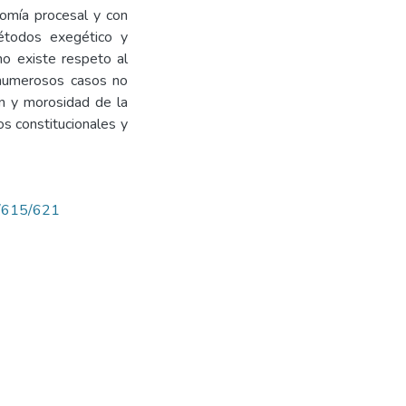
nomía procesal y con
étodos exegético y
 no existe respeto al
 numerosos casos no
ón y morosidad de la
os constitucionales y
w/615/621