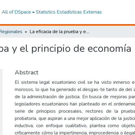
All of DSpace
Statistics
Estadísticas Externas
 Regionales
La eficacia de la prueba y el principio de economía procesal en materia civil
eba y el principio de economía
Abstract
El sistema legal ecuatoriano civil se ha visto inmerso 
morosos, lo que ha generado el desgas-te tanto de del a
de la administración de justicia. En busca de mejoras par
legisladores ecuatorianos han planteado en el ordenamient
serie de principios procesales, rectores de la prueb
probatoria, que aspiran a una mejor aplicación de la justic
inductiva, con enfoque cualitativo, plantea como objetiv
críticamente cómo la impertinencia, improcedencia o ilega