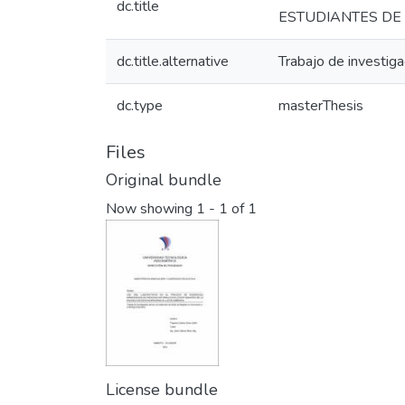
dc.title
ESTUDIANTES DE
dc.title.alternative
Trabajo de investiga
dc.type
masterThesis
Files
Original bundle
Now showing
1 - 1 of 1
License bundle