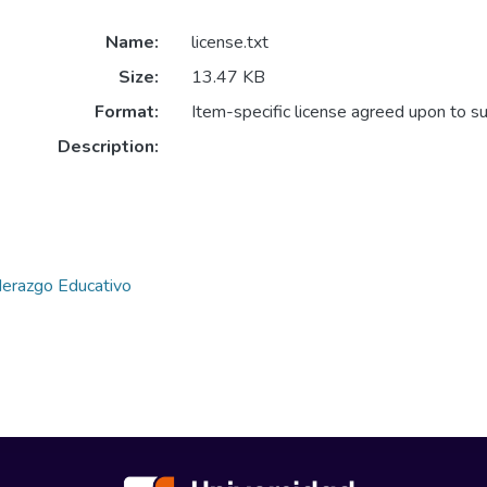
Name:
license.txt
Size:
13.47 KB
Format:
Item-specific license agreed upon to s
Description:
derazgo Educativo