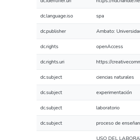
dc.identifier.uri
https://hdl.handle
dc.language.iso
spa
dc.publisher
Ambato: Universida
dc.rights
openAccess
dc.rights.uri
https://creativecom
dc.subject
ciencias naturales
dc.subject
experimentación
dc.subject
laboratorio
dc.subject
proceso de enseñan
USO DEL LABORA