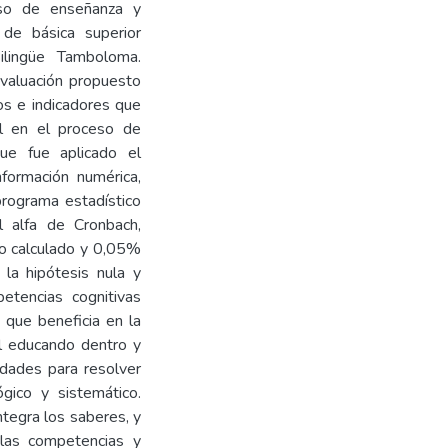
eso de enseñanza y
 de básica superior
Bilingüe Tamboloma.
valuación propuesto
os e indicadores que
el en el proceso de
que fue aplicado el
nformación numérica,
 programa estadístico
l alfa de Cronbach,
vo calculado y 0,05%
 la hipótesis nula y
petencias cognitivas
 que beneficia en la
el educando dentro y
idades para resolver
gico y sistemático.
ntegra los saberes, y
 las competencias y