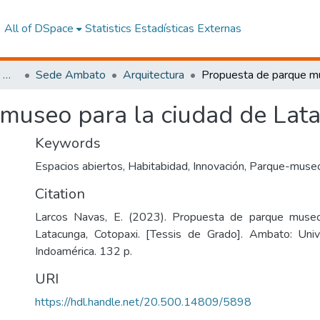
All of DSpace
Statistics
Estadísticas Externas
Facultad de Arquitectura, Artes y Diseño
Sede Ambato
Arquitectura
museo para la ciudad de Lat
Keywords
Espacios abiertos
,
Habitabidad
,
Innovación
,
Parque-muse
Citation
Larcos Navas, E. (2023). Propuesta de parque museo
Latacunga, Cotopaxi. [Tessis de Grado]. Ambato: Univ
Indoamérica. 132 p.
URI
https://hdl.handle.net/20.500.14809/5898