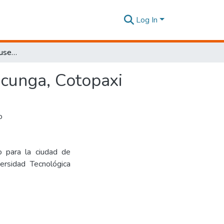
Log In
Propuesta de parque museo para la ciudad de Latacunga, Cotopaxi
acunga, Cotopaxi
o
 para la ciudad de
ersidad Tecnológica