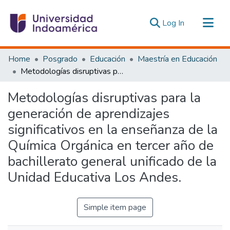
(current)
Log In
Communities & Collections
Home
Posgrado
Educación
Maestría en Educación
All of DSpace
Metodologías disruptivas para la generación de aprendizajes significativos en la enseñanza de la Química Orgánica en tercer año de bachillerato general unificado de la Unidad Educativa Los Andes.
Statistics
Metodologías disruptivas para la
Estadísticas Externas
generación de aprendizajes
significativos en la enseñanza de la
Química Orgánica en tercer año de
bachillerato general unificado de la
Unidad Educativa Los Andes.
Simple item page