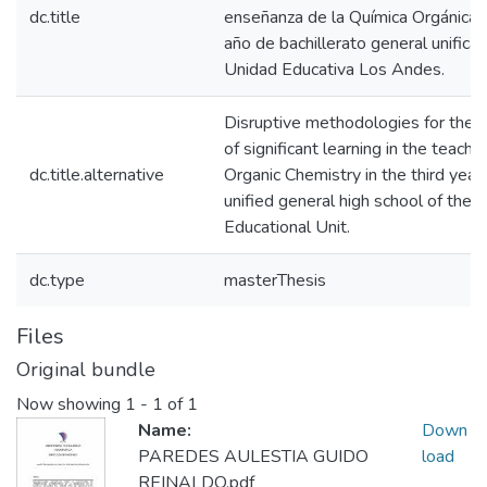
dc.title
enseñanza de la Química Orgánica 
año de bachillerato general unifica
Unidad Educativa Los Andes.
Disruptive methodologies for the 
of significant learning in the teachin
dc.title.alternative
Organic Chemistry in the third year 
unified general high school of the
Educational Unit.
dc.type
masterThesis
Files
Original bundle
Now showing
1 - 1 of 1
Name:
Down
PAREDES AULESTIA GUIDO
load
REINALDO.pdf