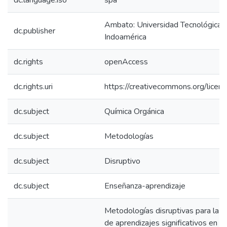
dc.language.iso
spa
Ambato: Universidad Tecnológica
dc.publisher
Indoamérica
dc.rights
openAccess
dc.rights.uri
https://creativecommons.org/licens
dc.subject
Química Orgánica
dc.subject
Metodologías
dc.subject
Disruptivo
dc.subject
Enseñanza-aprendizaje
Metodologías disruptivas para la g
de aprendizajes significativos en la